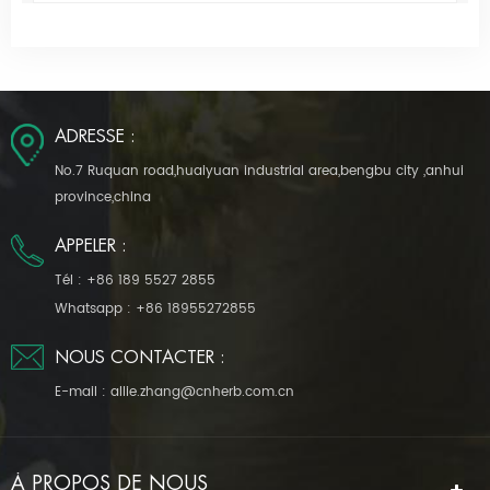
Vanillin en utilisant E. coli bactéries
ADRESSE :
No.7 Ruquan road,huaiyuan industrial area,bengbu city ,anhui
province,china
APPELER :
Tél :
+86 189 5527 2855
Whatsapp :
+86 18955272855
NOUS CONTACTER :
E-mail :
allie.zhang@cnherb.com.cn
À PROPOS DE NOUS