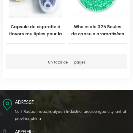
Capsule de cigarette à
Wholesale 3.25 Boules
flavors multiples pour la
de capsule aromatisées
cigarette
à cigarettes mm
Un total de
1
pages
ADRESSE :
No.7 Ruquan road,huaiyuan industrial area,bengbu city ,anhui
province,china
APPELER :