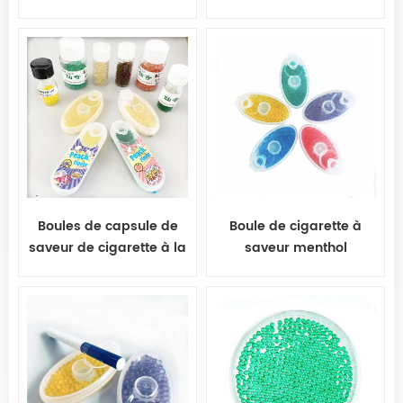
CrushBalls
Capsule Menthe Perles
Explosion Pops Boule De
Cigarette
Boules de capsule de
Boule de cigarette à
saveur de cigarette à la
saveur menthol
chaude