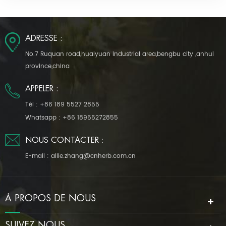
t
rie
ADRESSE :
No.7 Ruquan road,huaiyuan industrial area,bengbu city ,anhui
province,china
APPELER :
Tél :
+86 189 5527 2855
Whatsapp :
+86 18955272855
NOUS CONTACTER :
E-mail :
allie.zhang@cnherb.com.cn
À PROPOS DE NOUS
SUIVEZ NOUS