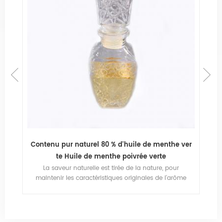
nge
Contenu pur naturel 80 % d'huile de menthe ver
Gi
te Huile de menthe poivrée verte
ile
La saveur naturelle est tirée de la nature, pour
I
u
maintenir les caractéristiques originales de l'arôme
 de
animal et végétal des épices
it