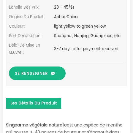
Échelle Des Prix:
28 - 45/$1
Origine Du Produit:
Anhui, China
Couleur:
light yellow to green yellow
Port Dexpédition:
Shanghai, Nanjing, Guangzhou, etc
Délai De Mise En
3-7 days after payment received
Œuvre：
SE RENSEIGNER
Les Détails Du Produit
Singearme végétale naturelle
est une espèce de menthe
qui pousse 11-40 pouces de hauteur et s'épanouit dans