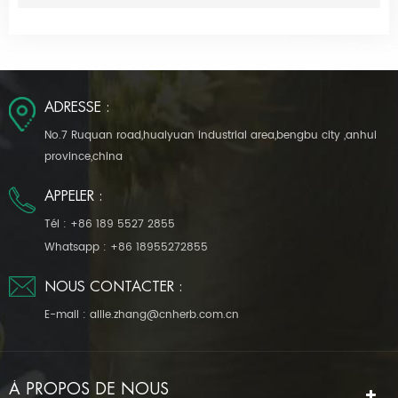
ADRESSE :
No.7 Ruquan road,huaiyuan industrial area,bengbu city ,anhui
province,china
APPELER :
Tél :
+86 189 5527 2855
Whatsapp :
+86 18955272855
NOUS CONTACTER :
E-mail :
allie.zhang@cnherb.com.cn
À PROPOS DE NOUS