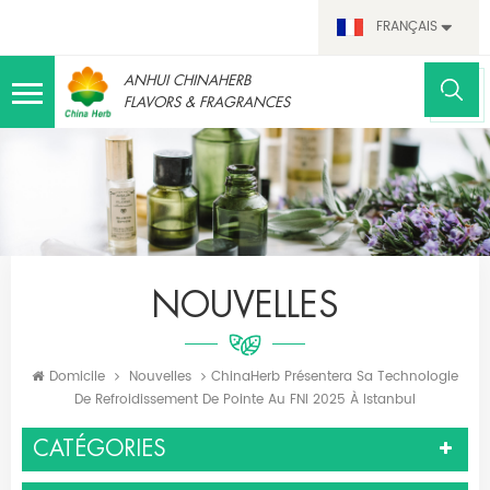
FRANÇAIS
ANHUI CHINAHERB
FLAVORS & FRAGRANCES
NOUVELLES
Domicile
Nouvelles
ChinaHerb Présentera Sa Technologie
De Refroidissement De Pointe Au FNI 2025 À Istanbul
CATÉGORIES