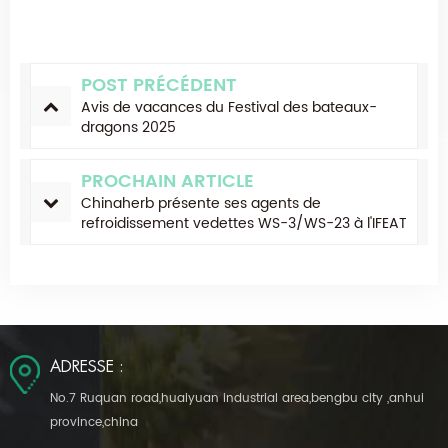
POST PRÉCÉDENT
Avis de vacances du Festival des bateaux-
dragons 2025
PROCHAIN ARTICLE
Chinaherb présente ses agents de
refroidissement vedettes WS-3/WS-23 à l'IFEAT
2025 en Suède, leader de l'innovation en
matière de fraîcheur alimentaire !
ADRESSE :
No.7 Ruquan road,huaiyuan industrial area,bengbu city ,anhui
province,china