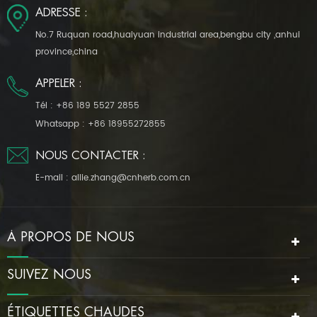
ADRESSE :
No.7 Ruquan road,huaiyuan industrial area,bengbu city ,anhui
province,china
APPELER :
Tél :
+86 189 5527 2855
Whatsapp :
+86 18955272855
NOUS CONTACTER :
E-mail :
allie.zhang@cnherb.com.cn
À PROPOS DE NOUS
SUIVEZ NOUS
ÉTIQUETTES CHAUDES