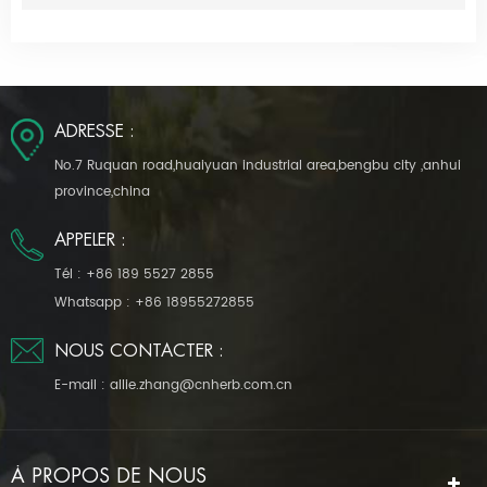
ADRESSE :
No.7 Ruquan road,huaiyuan industrial area,bengbu city ,anhui
province,china
APPELER :
Tél :
+86 189 5527 2855
Whatsapp :
+86 18955272855
NOUS CONTACTER :
E-mail :
allie.zhang@cnherb.com.cn
À PROPOS DE NOUS