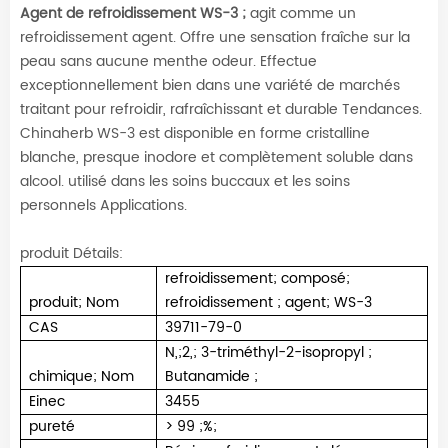
Agent de refroidissement WS-3 ;
agit comme un
refroidissement agent. Offre une sensation fraîche sur la
peau sans aucune menthe odeur. Effectue
exceptionnellement bien dans une variété de marchés
traitant pour refroidir, rafraîchissant et durable Tendances.
Chinaherb WS-3 est disponible en forme cristalline
blanche, presque inodore et complètement soluble dans
alcool. utilisé dans les soins buccaux et les soins
personnels Applications.
produit Détails:
refroidissement
;
composé;
produit
;
Nom
refroidissement
;
agent
;
WS-3
CAS
39711-79-0
N,
;
2,
;
3-triméthyl-2-isopropyl
;
chimique
;
Nom
Butanamide
;
Einec
3455
pureté
> 99
;
%
;