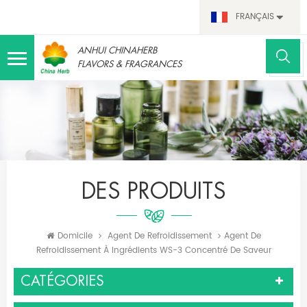
FRANÇAIS
ANHUI CHINAHERB
FLAVORS & FRAGRANCES
DES PRODUITS
Domicile
Agent De Refroidissement
Agent De
Refroidissement À Ingrédients WS-3 Concentré De Saveur
CATÉGORIES