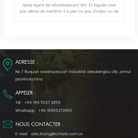
nt WS-23 liquide n'est
Notre Agent de refroidissement WS-23 liqu
eu ou pas d'odeur ou de
pas dérivé de menthol. Il a peu ou pas d'o
luation sensoriellede WS-
goût, et a bas volatilité. L'évaluation senso
 une température plus
WS-23 montre que le produit a une tempér
a bouche. La courbe de
élevée devant la langue et la bouche. La 
s ronde et lisse.
refroidissement est plus ronde et lis
ADRESSE :
No.7 Ruquan road,huaiyuan industrial area,bengbu city ,anhui
province,china
APPELER :
Tél :
+86 189 5527 2855
Whatsapp :
+86 18955272855
NOUS CONTACTER :
E-mail :
allie.zhang@cnherb.com.cn