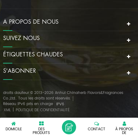
À PROPOS DE NOUS
SUIVEZ NOUS
ÉTIQUETTES CHAUDES
S'ABONNER
droits dauteur © 2013-2026 Anhui Chinaherb Flavors&Fragrances
Co.,Ltd.. Tous les droits sont réservés.
Réseau IPv6 pris en charge
|
XML
POLITIQUE DE CONFIDENTIALITÉ
DOMICILE
DES
CONTACT
À PROPOS
PRODUITS
DE