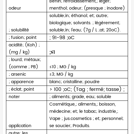
Bénin
;
refroidissement,
;
léger
;
odeur
menthol
;
odeur
;
(presque
;
inodore)
soluble
;
in
;
éthanol
;
et
;
autre
;
biologique
;
solvants.
;
légèrement
;
;
solubilité
soluble
;
in
;
l'eau
;
(7g / L
;
at
;
20oC).
;
91-98
;
oC
;
fusion
;
point
acidité
;
(Koh)
;
;
≤1
(mg / kg)
;
lourd
;
métaux
;
(comme
;
PB)
≤10
;
MG / kg
;
arsenic
≤3
;
MG / kg
;
apparence
blanc
;
cristalline
;
poudre
> 100
;
oC
;
(Tag
;
fermé
;
tasse)
;
;
éclat
;
point
noter
;
aliments
;
grade, eau
;
soluble
Cosmétique,
;
aliments,
;
boisson,
médecine
;
et
;
le tabac
;
industrie,
;
Vape
;
jus.cosmetics
;
et
;
personnel
;
application
se soucier
;
Produits.
autre
;
les