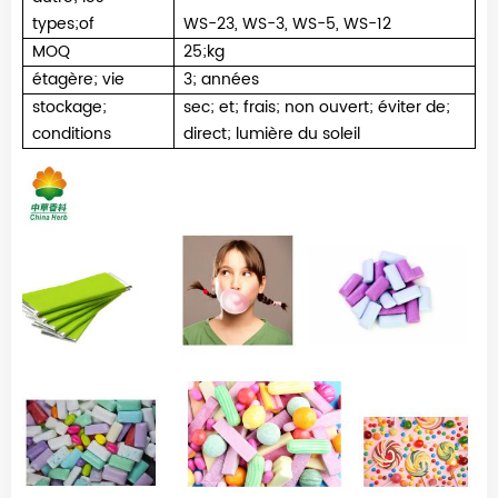
types
;
of
WS-23, WS-3, WS-5, WS-12
MOQ
25
;
kg
étagère
;
vie
3
;
années
stockage
;
sec
;
et
;
frais
;
non ouvert
;
éviter de
;
conditions
direct
;
lumière du soleil