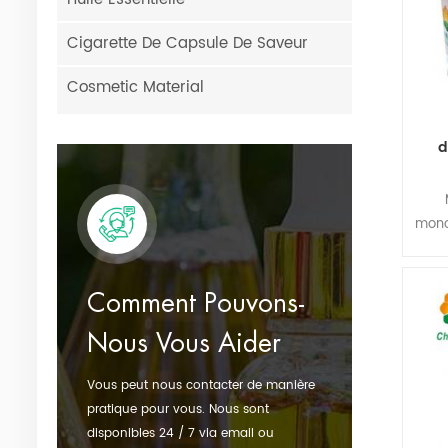
Cigarette De Capsule De Saveur
Cosmetic Material
d
mono
à l
l'es
L'
Comment Pouvons-
volat
Nous Vous Aider
Vous peut nous contacter de manière
pratique pour vous. Nous sont
disponibles 24 / 7 via email ou