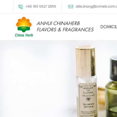
+86 189 5527 2855
allie.zhang@cnherb.com.
ANHUI CHINAHERB
DOMICIL
FLAVORS & FRAGRANCES