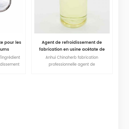
te pour les
Agent de refroidissement de
rfums
fabrication en usine acétate de
menthyle
'ingrédient
Anhui Chinaherb fabrication
oidissement
professionnelle agent de
la boisson ou
refroidissement de haute qualité
sistant à la
acétate de menthyle avec certificat
ns amère &
halal.
the.