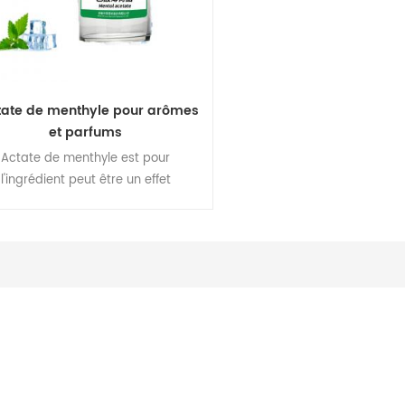
tate de menthyle pour arômes
et parfums
Actate de menthyle est pour
l'ingrédient peut être un effet
îchissant de longue durée pour les
ments, les boissons ou l'utilisation
uotidienne, résistant aux hautes
mpératures et sans goût amer &
épicé de menthe.