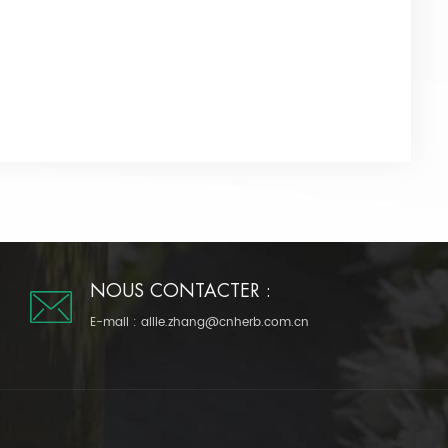
NOUS CONTACTER :
E-mail :
allie.zhang@cnherb.com.cn