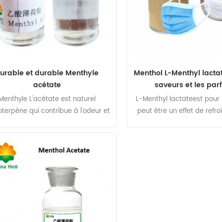
urable et durable Menthyle
Menthol L-Menthyl lacta
acétate
saveurs et les pa
Menthyle L'acétate est naturel
L-Menthyl lactateest pour l
terpène qui contribue à l'odeur et
peut être un effet de refr
a saveur de menthe poivrée. C'est
durable pour la nourriture, 
ter d'acétate de menthol. Menthyle
l'utilisation quotidienne, ré
acétate constitue 3-5% de l'huile
température élevée et sa
ile de Mentha-Piperita, contribuant
goût épicé de men
à son odeur et à sa saveur