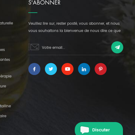
S'ABONNER
aturelle
Veuillez lire sur, rester posté, vous abonner, et nous
vous souhaitons la bienvenue de nous dire ce que
vous penser.
ues
lantes
hérapie
ture
alline
aire
Discuter