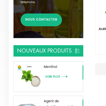
téléphone.
NOUS CONTACTER
Acé
NOUVEAUX PRODUITS
rafra
ali
q
Menthol
te
VOIR PLUS
Agent de