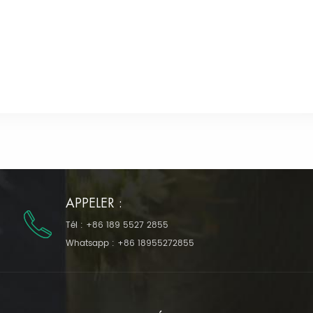
APPELER :
Tél :
+86 189 5527 2855
Whatsapp :
+86 18955272855