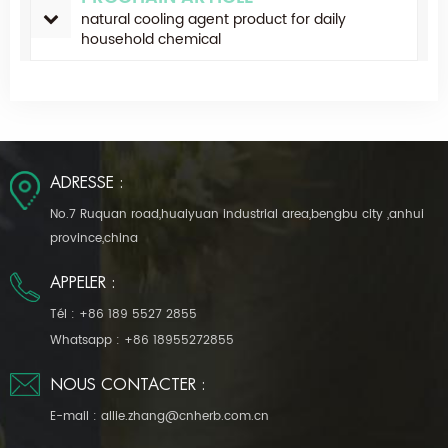
natural cooling agent product for daily
household chemical
ADRESSE :
No.7 Ruquan road,huaiyuan industrial area,bengbu city ,anhui
province,china
APPELER :
Tél :
+86 189 5527 2855
Whatsapp :
+86 18955272855
NOUS CONTACTER :
E-mail :
allie.zhang@cnherb.com.cn